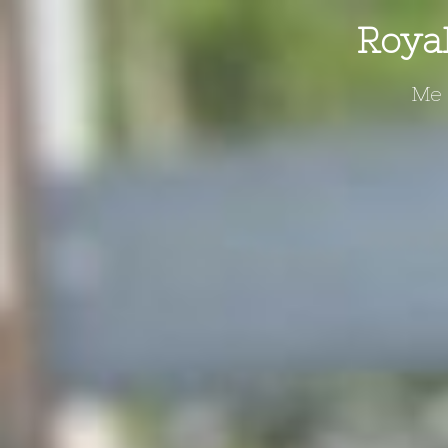
Skip
Royal
to
content
Me