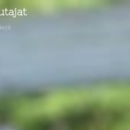
utajat
kejä