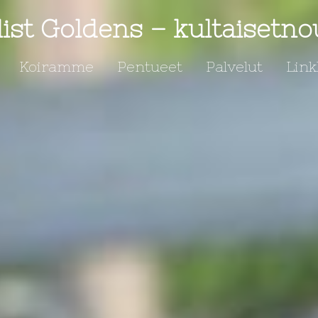
ist Goldens – kultaisetno
Koiramme
Pentueet
Palvelut
Link