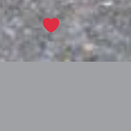
Tapahtunutta
He ovat täällä!
1.8.2026