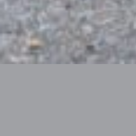
F-pennut
F -pennut s. 13.10.2024