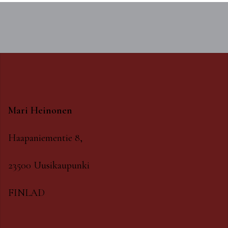
Mari Heinonen
Haapaniementie 8,
23500 Uusikaupunki
FINLAD