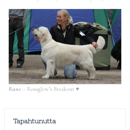
Rune
– Rossglow’s Breakout ♥
Tapahtunutta