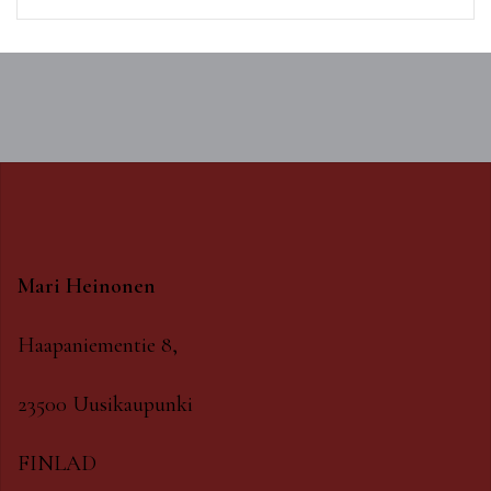
Mari Heinonen
Haapaniementie 8,
23500 Uusikaupunki
FINLAD