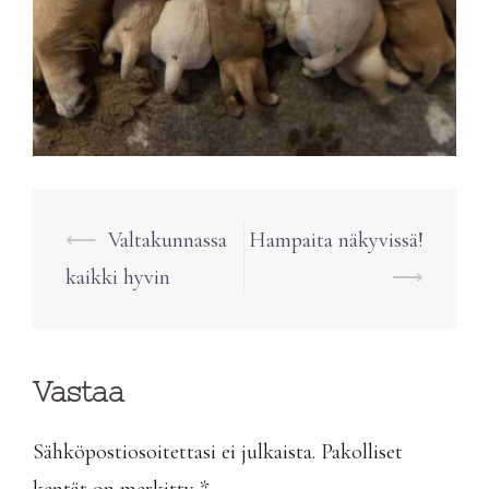
Post
⟵
Valtakunnassa
Hampaita näkyvissä!
navigation
kaikki hyvin
⟶
Vastaa
Sähköpostiosoitettasi ei julkaista.
Pakolliset
kentät on merkitty
*