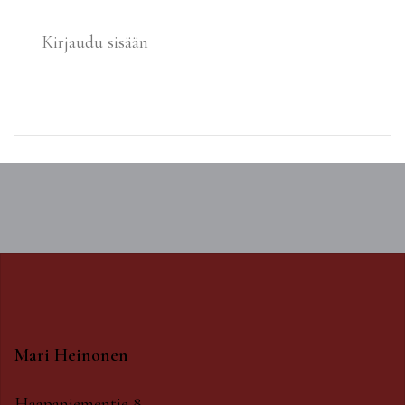
Kirjaudu sisään
Mari Heinonen
Haapaniementie 8,