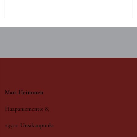
Mari Heinonen
Haapaniementie 8,
23500 Uusikaupunki