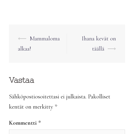
Post
⟵
Mammaloma
Ihana kevät on
navigation
alkaa!
täällä
⟶
Vastaa
Sähköpostiosoitettasi ei julkaista.
Pakolliset
kentät on merkitty
*
Kommentti
*