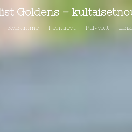
ist Goldens – kultaisetno
Koiramme
Pentueet
Palvelut
Link