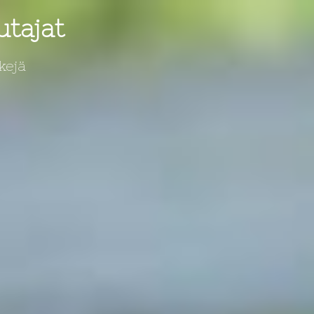
utajat
kejä