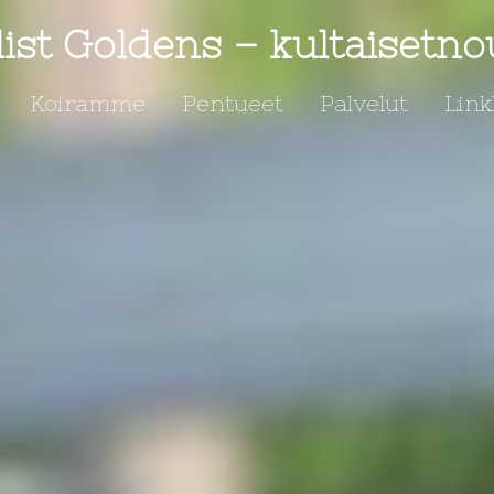
ist Goldens – kultaisetno
Koiramme
Pentueet
Palvelut
Link