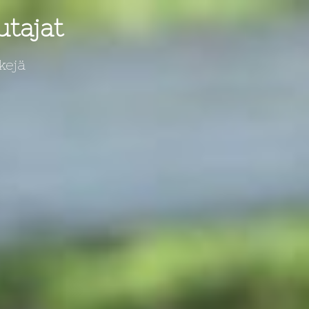
utajat
kejä