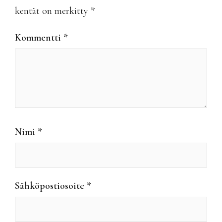
kentät on merkitty
*
Kommentti
*
Nimi
*
Sähköpostiosoite
*