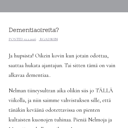
Dementiaoireita?
POSTED
12.2.2026
RGADMIN
Ja hupsista! Oikein kovin kun jotain odottaa,
saattaa hukata ajantajun. Tai sitten tämä on vain
alkavaa dementiaa..
Nelman tiineysultran aika olikin siis jo TÄLLÄ
viikolla, ja niin saimme vahvistuksen sille, että
tänäkin keväänä odotettavissa on pienten
kultaisten kuonojen tuhinaa. Pieniä Nelmoja ja