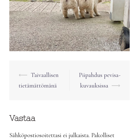
Post
⟵
Taivaallisen
Piipahdus pevisa-
navigation
tietämättömänä
kuvauksissa
⟶
Vastaa
Sähköpostiosoitettasi ei julkaista.
Pakolliset