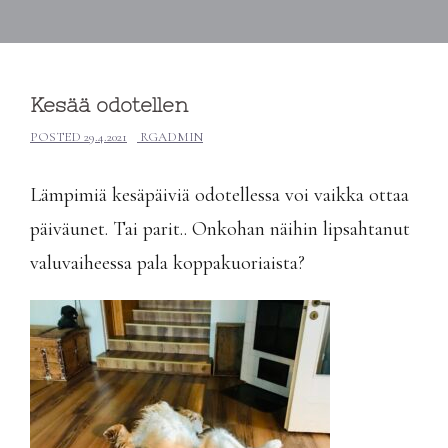
Kesää odotellen
POSTED
29.4.2021
RGADMIN
Lämpimiä kesäpäiviä odotellessa voi vaikka ottaa
päiväunet. Tai parit.. Onkohan näihin lipsahtanut
valuvaiheessa pala koppakuoriaista?