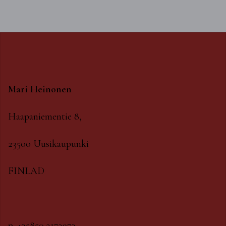
Mari Heinonen
Haapaniementie 8,
23500 Uusikaupunki
FINLAD
p. +35850 3173973