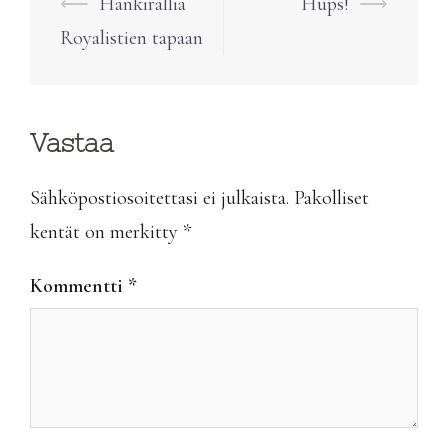
Post
⟵
Hankirallia
Hups!
⟶
navigation
Royalistien tapaan
Vastaa
Sähköpostiosoitettasi ei julkaista.
Pakolliset
kentät on merkitty
*
Kommentti
*