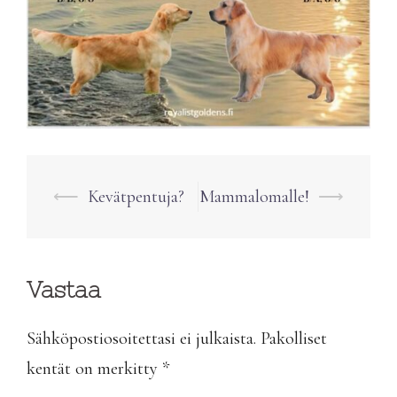
Post
⟵
Kevätpentuja?
Mammalomalle!
⟶
navigation
Vastaa
Sähköpostiosoitettasi ei julkaista.
Pakolliset
kentät on merkitty
*