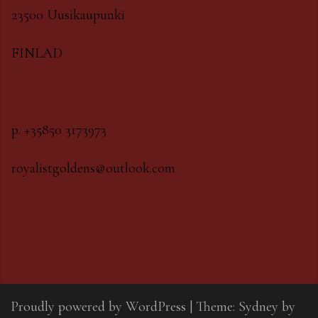
23500 Uusikaupunki
FINLAD
p. +35850 3173973
royalistgoldens@outlook.com
Proudly powered by WordPress
|
Theme:
Sydney
by