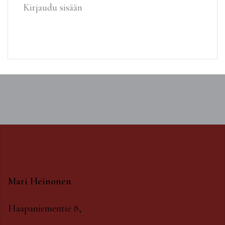
Kirjaudu sisään
Mari Heinonen
Haapaniementie 8,