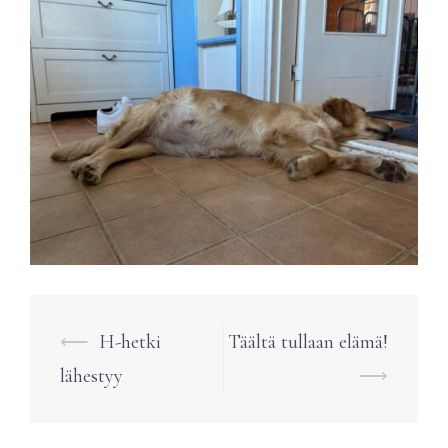
Post
⟵
H-hetki
Täältä tullaan elämä!
navigation
lähestyy
⟶