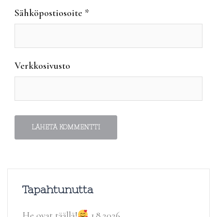
Sähköpostiosoite
*
Verkkosivusto
Tapahtunutta
He ovat täällä!
1.8.2026