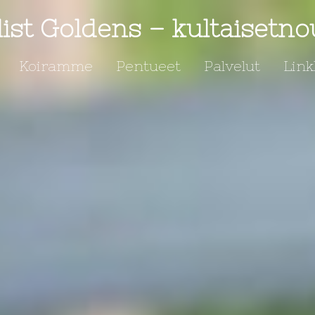
ist Goldens – kultaisetno
Koiramme
Pentueet
Palvelut
Link