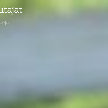
utajat
kejä