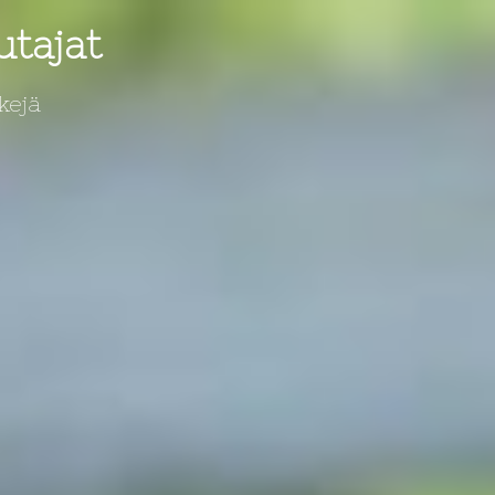
utajat
kejä