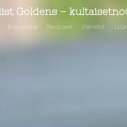
ist Goldens – kultaisetno
Koiramme
Pentueet
Palvelut
Link